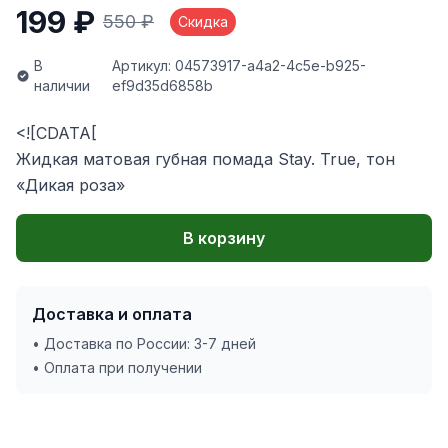
199 ₽
550 ₽
Скидка
В
Артикул: 04573917-a4a2-4c5e-b925-
наличии
ef9d35d6858b
<![CDATA[
Жидкая матовая губная помада Stay. True, тон
«Дикая роза»
В корзину
Доставка и оплата
• Доставка по России: 3-7 дней
• Оплата при получении