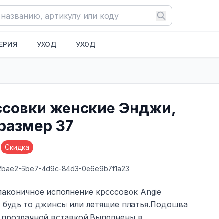
ЕРИЯ
УХОД
УХОД
совки женские Энджи,
размер 37
Скидка
62bae2-6be7-4d9c-84d3-0e6e9b7f1a23
лаконичное исполнение кроссовок Angie
, будь то джинсы или летящие платья.Подошва
 прозрачной вставкой.Выполнены в