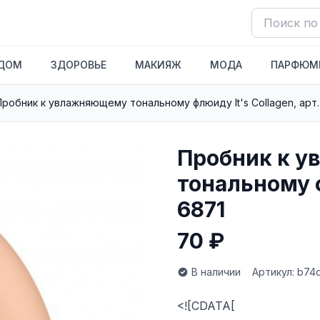
ДОМ
ЗДОРОВЬЕ
МАКИЯЖ
МОДА
ПАРФЮМ
Пробник к увлажняющему тональному флюиду It's Collagen, арт.
Пробник к 
тональному ф
6871
70 ₽
В наличии
Артикул: b74
<![CDATA[