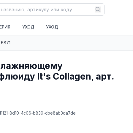
ЕРИЯ
УХОД
УХОД
 6871
увлажняющему
люиду It's Collagen, арт.
d1121-8d10-4c06-b839-cbe8ab3da7de