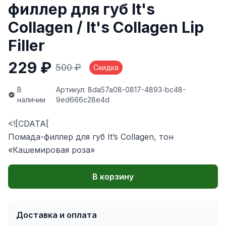
филлер для губ It's
Сollagen / It's Collagen Lip
Filler
229 ₽
500 ₽
Скидка
В
Артикул: 8da57a08-0817-4893-bc48-
наличии
9ed666c28e4d
<![CDATA[
Помада-филлер для губ It’s Collagen, тон
«Кашемировая роза»
В корзину
Доставка и оплата