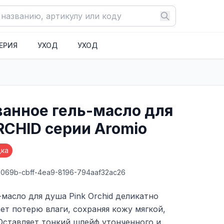
ЕРИЯ
УХОД
УХОД
анное гель-масло для
RCHID серии Aromio
дка
a069b-cbff-4ea9-8196-794aaf32ac26
асло для душа Pink Orchid деликатно
т потерю влаги, сохраняя кожу мягкой,
Оставляет тонкий шлейф утонченного и