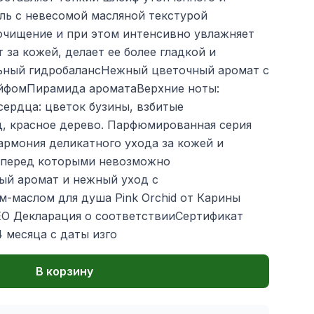
ль с невесомой масляной текстурой
очищение и при этом интенсивно увлажняет
за кожей, делает ее более гладкой и
ьный гидробалансНежный цветочный аромат с
йфомПирамида ароматаВерхние ноты:
сердца: цветок бузины, взбитые
д, красное дерево. Парфюмированная серия
гармония деликатного ухода за кожей и
 перед которыми невозможно
й аромат и нежный уход с
-маслом для душа Pink Orchid от Карины
О Декларация о соответствииСертификат
4 месяца с даты изго
В корзину