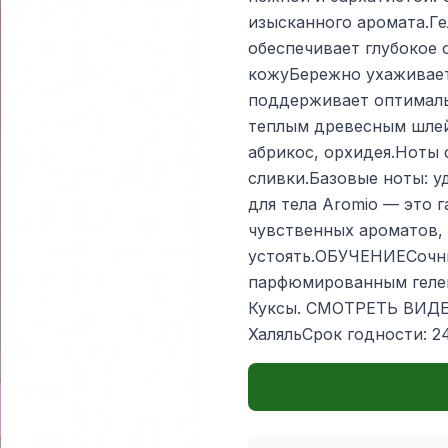
изысканного аромата.Ге
обеспечивает глубокое 
кожуБережно ухаживает 
поддерживает оптимал
теплым древесным шле
абрикос, орхидея.Ноты 
сливки.Базовые ноты: у
для тела Aromio — это 
чувственных ароматов,
устоять.ОБУЧЕНИЕСочны
парфюмированным гелем
Куксы. СМОТРЕТЬ ВИДЕ
ХаляльСрок годности: 2