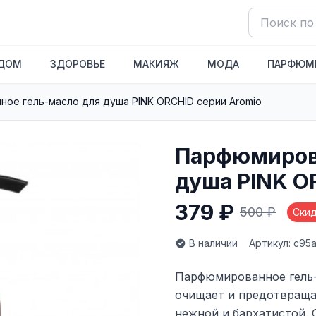
ДОМ
ЗДОРОВЬЕ
МАКИЯЖ
МОДА
ПАРФЮМ
ое гель-масло для душа PINK ORCHID серии Aromio
Парфюмиров
душа PINK O
379 ₽
500 ₽
Ски
В наличии
Артикул: c95
Парфюмированное гель-м
очищает и предотвращае
нежной и бархатистой. 