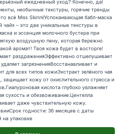
ерьёзный ежедневный уход? Конечно, да!
енты, необычные текстуры, горячие тренды
это всё Miss Skinni!Успокаивающая бабл-маска
й чай» – это две уникальные текстуры в
аска и эссенция молочного бустера при
ягкую воздушную пену, которая бережно
акой аромат! Твоя кожа будет в восторге!
имает раздраженияЭффективно отшелушивает
удаляет загрязненияВосстанавливает и
т для всех типов кожиЭкстракт зелёного чая
, защищает кожу от окислительного стресса и
ов.Гиалуроновая кислота глубоко увлажняет
ая сухость и обезвоживание.Центелла
аивает даже чувствительную кожу.
вииСрок годности: 36 месяцев с даты
й на упаковке