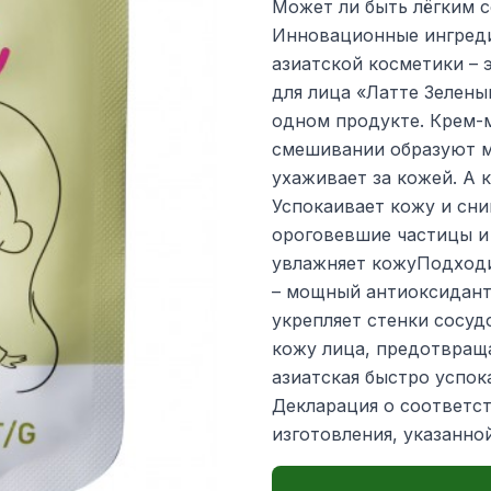
Может ли быть лёгким с
Инновационные ингреди
азиатской косметики – 
для лица «Латте Зелены
одном продукте. Крем-м
смешивании образуют м
ухаживает за кожей. А к
Успокаивает кожу и сн
ороговевшие частицы и 
увлажняет кожуПодходи
– мощный антиоксидант
укрепляет стенки сосуд
кожу лица, предотвращ
азиатская быстро успок
Декларация о соответст
изготовления, указанно