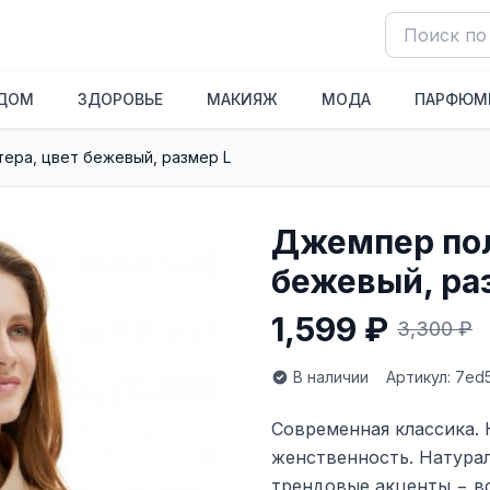
ДОМ
ЗДОРОВЬЕ
МАКИЯЖ
МОДА
ПАРФЮМ
ера, цвет бежевый, размер L
Джемпер пол
бежевый, ра
1,599 ₽
3,300 ₽
В наличии
Артикул: 7ed
Современная классика. 
женственность. Натура
трендовые акценты − в