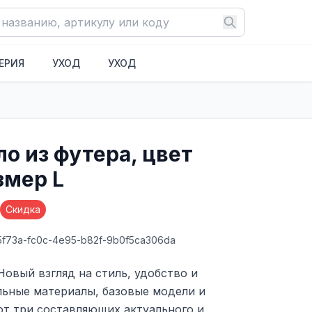
ЕРИЯ
УХОД
УХОД
о из футера, цвет
змер L
Скидка
5f73a-fc0c-4e95-b82f-9b0f5ca306da
Новый взгляд на стиль, удобство и
льные материалы, базовые модели и
от три составляющих актуального и