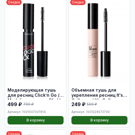
Скидка
Скидка
Моделирующая тушь
Объемная тушь для
для ресниц Click’n Go /
укрепления ресниц It's
Modeling mascara Click'n
Сollagen / It's Collagen
499 ₽
249 ₽
700 ₽
500 ₽
Go
Volumizing &
Strengthening Mascara
Артикул: 1001007001914
Артикул: 1001226573790
В корзину
В корзину
Скидка
Скидка