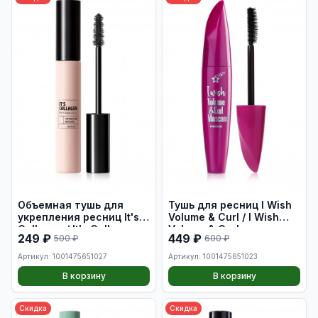
Объемная тушь для
Тушь для ресниц I Wish
укрепления ресниц It's
Volume & Curl / I Wish
Сollagen / It's Collagen
Volume & Curl mascara
249 ₽
449 ₽
500 ₽
600 ₽
Volumizing &
Strengthening Mascara
Артикул: 1001475651027
Артикул: 1001475651023
В корзину
В корзину
Скидка
Скидка