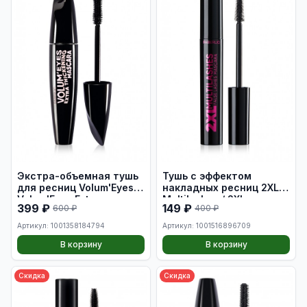
Экстра-объемная тушь
Тушь с эффектом
для ресниц Volum'Eyes /
накладных ресниц 2XL
Volum'Eyes Extra
Multilashes / 2XL
399 ₽
149 ₽
600 ₽
400 ₽
Thickening Mascara
Multilashes False Lashes
Mascara
Артикул: 1001358184794
Артикул: 1001516896709
В корзину
В корзину
Скидка
Скидка