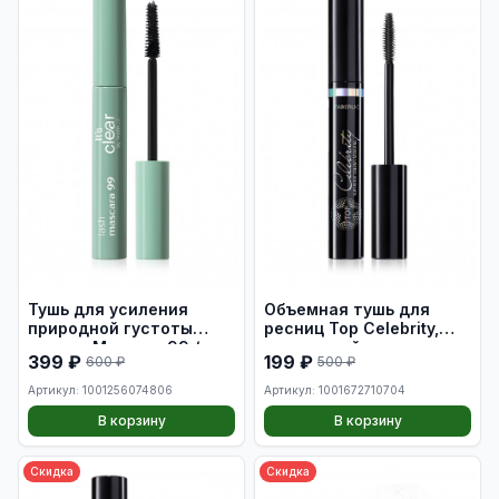
Тушь для усиления
Объемная тушь для
природной густоты
ресниц Top Celebrity,
ресниц Mascara 99 /
тон черный
399 ₽
199 ₽
600 ₽
500 ₽
Mascara 99 Natural Lash
Thickening Mascara
Артикул: 1001256074806
Артикул: 1001672710704
В корзину
В корзину
Скидка
Скидка