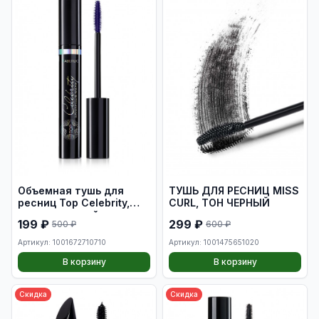
Объемная тушь для
ТУШЬ ДЛЯ РЕСНИЦ MISS
ресниц Top Celebrity,
CURL, ТОН ЧЕРНЫЙ
тон черничный
199 ₽
299 ₽
500 ₽
600 ₽
Артикул: 1001672710710
Артикул: 1001475651020
В корзину
В корзину
Скидка
Скидка