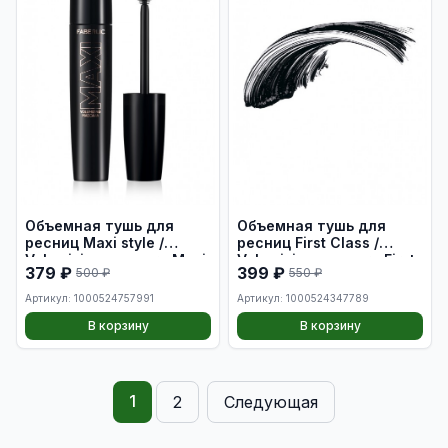
Объемная тушь для
Объемная тушь для
ресниц Maxi style /
ресниц First Class /
Volumizing mascara Maxi
Volumizing mascara First
379 ₽
399 ₽
500 ₽
550 ₽
style
Class
Артикул: 1000524757991
Артикул: 1000524347789
В корзину
В корзину
1
2
Следующая