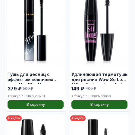
Тушь для ресниц с
Удлиняющая термотушь
эффектом кошачьих
для ресниц Wow So Long
глаз Mur Mur Noir
/ Wow So Long Length &
379 ₽
149 ₽
500 ₽
400 ₽
Lift Tubing Mascara
Артикул: 1001672710701
Артикул: 1001603760656
В корзину
В корзину
Скидка
Скидка