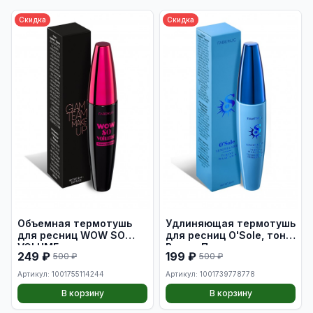
Скидка
Скидка
Объемная термотушь
Удлиняющая термотушь
для ресниц WOW SO
для ресниц O'Sole, тон
VOLUME
Волны Позитано
249 ₽
199 ₽
500 ₽
500 ₽
Артикул: 1001755114244
Артикул: 1001739778778
В корзину
В корзину