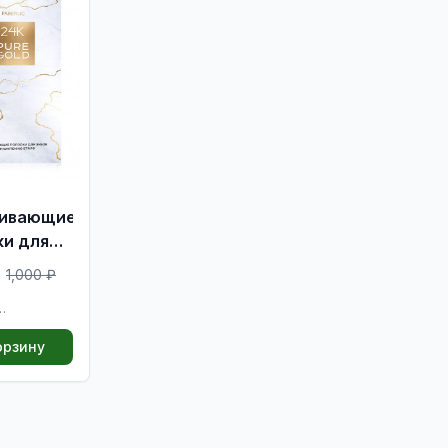
ивающие
ки для
 серии
1,000 ₽
URE GOLD
040762
орзину