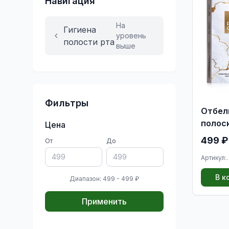
Навигация
На
Гигиена
уровень
полости рта
выше
Фильтры
Отбел
полос
Цена
зубов
499 ₽
От
До
24K P
Артикул:
1001469
В к
Диапазон: 499 - 499 ₽
Применить