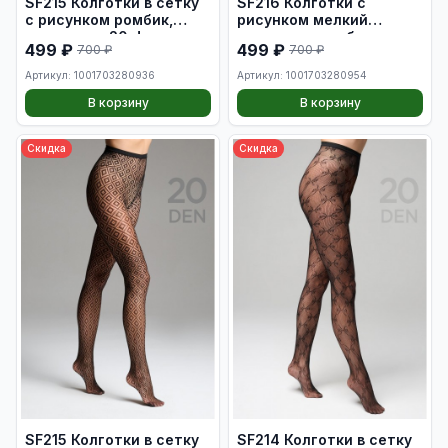
SF215 Колготки в сетку
SF216 Колготки с
с рисунком ромбик,
рисунком мелкий
плотность 20 den, цвет
горошек и ромбик,
499 ₽
499 ₽
700 ₽
700 ₽
черный размер L
плотность 20 den, цвет
черный, размер XL
Артикул: 1001703280936
Артикул: 1001703280954
В корзину
В корзину
Скидка
Скидка
SF215 Колготки в сетку
SF214 Колготки в сетку