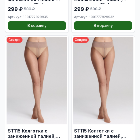
плотность 15 den, цвет
плотность 15 den, цвет
299 ₽
299 ₽
500 ₽
500 ₽
телесный, размер XL
телесный, размер L
Артикул: 1001777929935
Артикул: 1001777929932
В корзину
В корзину
Скидка
Скидка
ST115 Колготки с
ST115 Колготки с
заниженной талией,
заниженной талией,