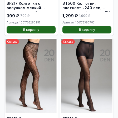
SF217 Колготки с
ST500 Колготки,
рисунком мелкий
плотность 240 den,
горошек и ромбик,
цвет черный, размер XS
399 ₽
1,299 ₽
700 ₽
1,900 ₽
плотность 20 den, цвет
мокка, размер XS
Артикул: 1001703280957
Артикул: 1001733807831
В корзину
В корзину
Скидка
Скидка