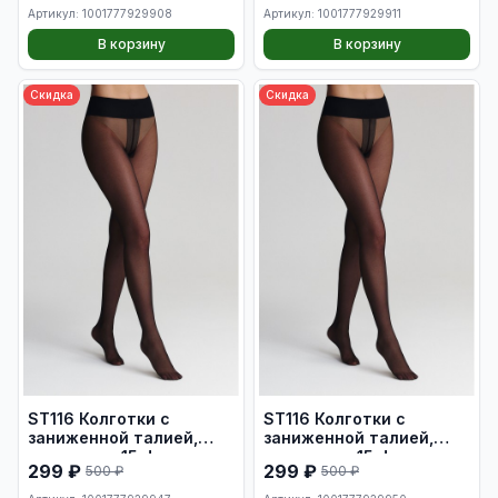
размер XS
размер S
Артикул: 1001777929908
Артикул: 1001777929911
В корзину
В корзину
Скидка
Скидка
ST116 Колготки с
ST116 Колготки с
заниженной талией,
заниженной талией,
плотность 15 den, цвет
плотность 15 den, цвет
299 ₽
299 ₽
500 ₽
500 ₽
черный, размер L
черный, размер XL