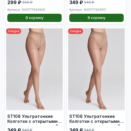
299 ₽
349 ₽
500 ₽
540 ₽
телесный, размер S
den, цвет телесный,
размер L
Артикул: 1001777929926
Артикул: 1001777929917
В корзину
В корзину
Скидка
Скидка
ST108 Ультратонкие
ST108 Ультратонкие
Колготки с открытыми
Колготки с открытыми
пальцами, плотность 8
пальцами, плотность 8
349 ₽
349 ₽
540 ₽
540 ₽