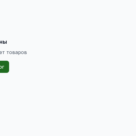
ены
ет товаров
ог